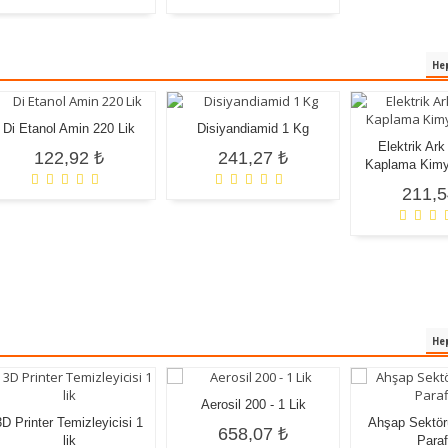
Hep
Di Etanol Amin 220 Lik
Disiyandiamid 1 Kg
Elektrik Ark
122,92 ₺
241,27 ₺
Kaplama Kimy
211,5
Hep
Aerosil 200 - 1 Lik
3D Printer Temizleyicisi 1
Ahşap Sektörü
658,07 ₺
lik
Paraf