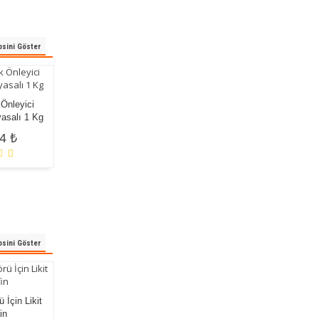
sini Göster
Havuz Kimyasalları
 Önleyici
Esans ve Parfüm
120,00 ₺
asalı 1 Kg
Kimyasalları
4 ₺
120,00 ₺
sini Göster
Air Brush Temizleyicisi
Aktif Karbon 1 Kg
 İçin Likit
120,00 ₺
276,72 ₺
in