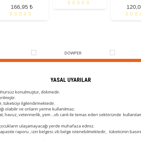
166,95 ₺
120,0
YASAL UYARILAR
mühürsüz konulmuştur, dökmedir.
ilmiştir.
üketiciyi ilgilendirmektedir.
ği olabilir ve onların yerine kullanılmaz.
aat, havuz, veterinerlik, yem ...vb canlı ile temas eden sektöründe kullanıla
 çocukların ulaşamayacağı yerde muhafaza ediniz.
çin, kapasite raporu , izin belgesi..vb belge istenebilmektedir, tüketicinin 