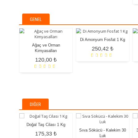
GENEL
Di Amonyum Fosfat 1 Kg
Ağaç ve Orman
250,42 ₺
Kimyasalları
120,00 ₺
DIĞER
Doğal Taş Cilası 1 Kg
Sıva Sökücü - Kalekim 30
175,33 ₺
Luk