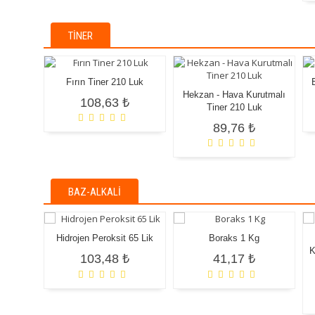
TINER
Fırın Tiner 210 Luk
Hekzan - Hava Kurutmalı
108,63 ₺
Tiner 210 Luk
89,76 ₺
BAZ-ALKALI
Hidrojen Peroksit 65 Lik
Boraks 1 Kg
K
103,48 ₺
41,17 ₺