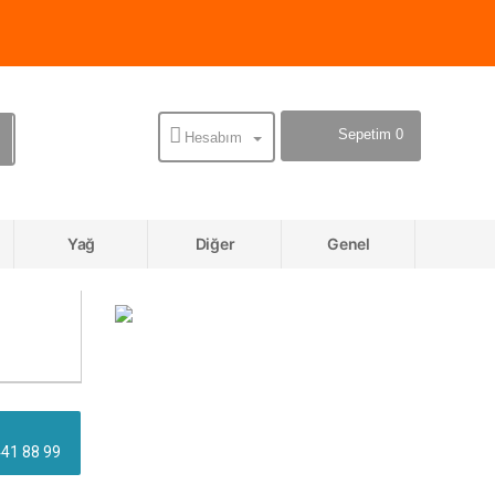
Sepetim 0
Hesabım
Yağ
Diğer
Genel
441 88 99