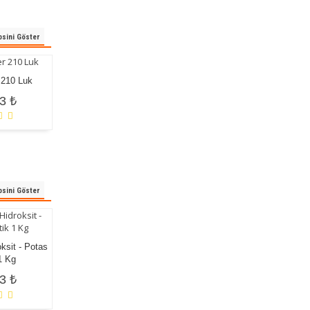
sini Göster
 210 Luk
Sentetik Tiner 210 Luk
Poliüretan Tiner 12 Lik
3 ₺
121,78 ₺
108,06 ₺
sini Göster
Sodyum Bikarbonat 1 Kg
ksit - Potas
Potasyum Permanganat 50
38,88 ₺
1 Kg
Lik
3 ₺
338,47 ₺