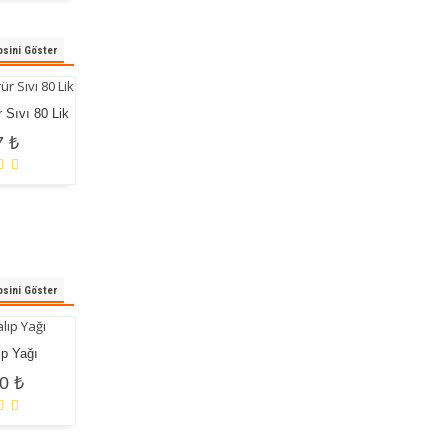
sini Göster
 Sıvı 80 Lik
Demir Üç Klorür Toz 1 Kg
Formaldehit 60 Lık
7 ₺
192,10 ₺
62,89 ₺
sini Göster
ıp Yağı
Dizel Motor Yağı
Çinkosuz Mineral Hidrolik
0 ₺
120,00 ₺
Sistem Yağı
120,00 ₺