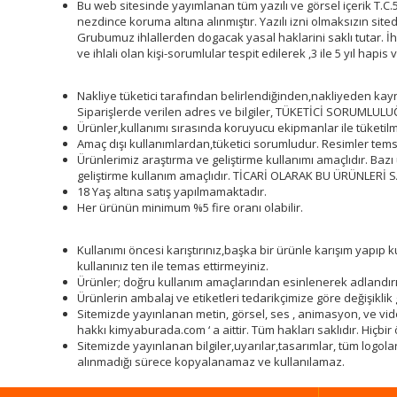
Bu web sitesinde yayımlanan tüm yazılı ve görsel içerik T.C.
nezdince koruma altına alınmıştır. Yazılı izni olmaksızın sit
Grubumuz ihlallerden dogacak yasal haklarini saklı tutar. İ
ve ihlali olan kişi-sorumlular tespit edilerek ,3 ile 5 yıl hap
Nakliye tüketici tarafından belirlendiğinden,nakliyeden kay
Siparişlerde verilen adres ve bilgiler, TÜKETİCİ SORUMLULUĞ
Ürünler,kullanımı sırasında koruyucu ekipmanlar ile tüketilm
Amaç dışı kullanımlardan,tüketici sorumludur. Resimler temsil
Ürünlerimiz araştırma ve geliştirme kullanımı amaçlıdır. Baz
geliştirme kullanım amaçlıdır. TİCARİ OLARAK BU ÜRÜNLER
18 Yaş altına satış yapılmamaktadır.
Her ürünün minimum %5 fire oranı olabilir.
Kullanımı öncesi karıştırınız,başka bir ürünle karışım yap
kullanınız ten ile temas ettirmeyiniz.
Ürünler; doğru kullanım amaçlarından esinlenerek adlandırıl
Ürünlerin ambalaj ve etiketleri tedarikçimize göre değişiklik 
Sitemizde yayınlanan metin, görsel, ses , animasyon, ve video 
hakkı kimyaburada.com ‘ a aittir. Tüm hakları saklıdır. Hiçb
Sitemizde yayınlanan bilgiler,uyarılar,tasarımlar, tüm logola
alınmadığı sürece kopyalanamaz ve kullanılamaz.