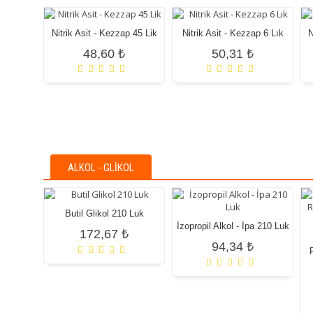
Nitrik Asit - Kezzap 45 Lik
Nitrik Asit - Kezzap 6 Lık
N
48,60 ₺
50,31 ₺
ALKOL - GLIKOL
Butil Glikol 210 Luk
İzopropil Alkol - İpa 210 Luk
172,67 ₺
94,34 ₺