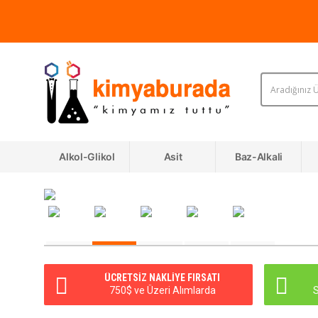
Alkol-Glikol
Asit
Baz-Alkali
ÜCRETSIZ NAKLIYE FIRSATI
750$ ve Üzeri Alımlarda
S