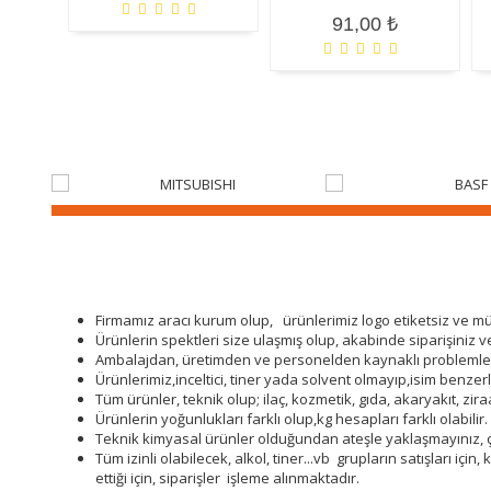
91,00 ₺
Firmamız aracı kurum olup, ürünlerimiz logo etiketsiz ve 
Ürünlerin spektleri size ulaşmış olup, akabinde siparişiniz ver
Ambalajdan, üretimden ve personelden kaynaklı problemler, t
Ürünlerimiz,inceltici, tiner yada solvent olmayıp,isim benzerli
Tüm ürünler, teknik olup; ilaç, kozmetik, gıda, akaryakıt, zir
Ürünlerin yoğunlukları farklı olup,kg hesapları farklı olabilir.
Teknik kimyasal ürünler olduğundan ateşle yaklaşmayınız,
Tüm izinli olabilecek, alkol, tiner...vb grupların satışları i
ettiği için, siparişler işleme alınmaktadır.