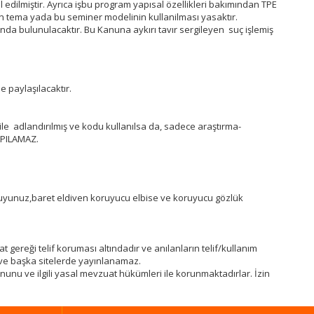
 edilmiştir. Ayrıca işbu program yapısal özellikleri bakımından TPE
ılan tema yada bu seminer modelinin kullanilması yasaktır.
nda bulunulacaktır. Bu Kanuna aykırı tavır sergileyen suç işlemiş
 paylaşılacaktır.
ile adlandırılmış ve kodu kullanılsa da, sadece araştırma-
APILAMAZ.
oruyunuz,baret eldiven koruyucu elbise ve koruyucu gözlük
t gereği telif koruması altındadır ve anılanların telif/kullanım
z ve başka sitelerde yayınlanamaz.
anunu ve ilgili yasal mevzuat hükümleri ile korunmaktadırlar. İzin