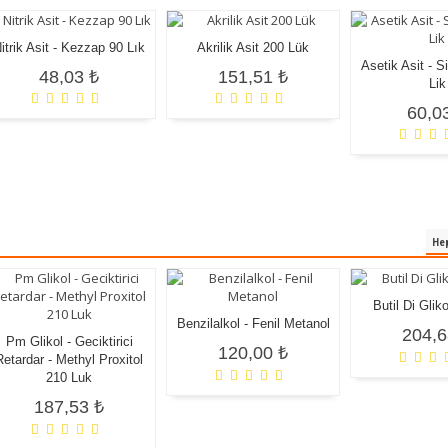
itrik Asit - Kezzap 90 Lık
Akrilik Asit 200 Lük
Asetik Asit - Si
48,03 ₺
151,51 ₺
Lik
60,0
Hep
Butil Di Glik
Benzilalkol - Fenil Metanol
204,6
Pm Glikol - Geciktirici
120,00 ₺
Retardar - Methyl Proxitol
210 Luk
187,53 ₺