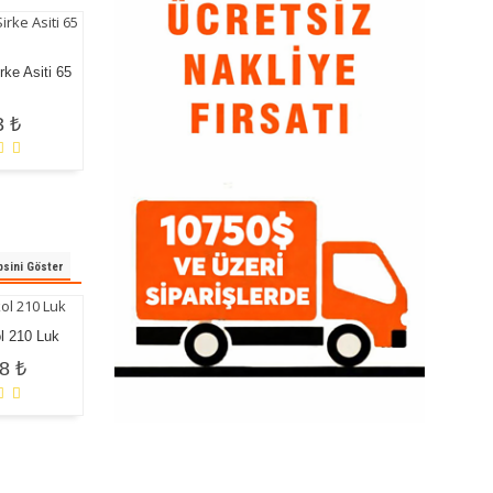
Askorbik Asit 1 Kg
rke Asiti 65
265,29 ₺
ATMP / Amino
Trimethylene Phosphonic
3 ₺
Asit 270 Lik
159,52 ₺
sini Göster
ol 210 Luk
Butil Glikol Asetat 210 Luk
Butil Di Glikol Asetat 210
8 ₺
165,23 ₺
Luk
170,95 ₺