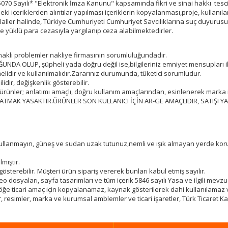
5070 Sayılı* "Elektronik İmza Kanunu" kapsamında fikri ve sinai hakkı tescil
edeki içeriklerden alıntılar yapılması içeriklerin kopyalanması,proje, kullan
hlaller halinde, Türkiye Cumhuriyeti Cumhuriyet Savcılıklarına suç duyurusu
is ve yüklü para cezasıyla yargılanıp ceza alabilmektedirler.
naklı problemler nakliye firmasının sorumluluğundadır.
UNDA OLUP, şüpheli yada doğru değil ise,bilgileriniz emniyet mensupları ile
elidir ve kullanılmalıdır.Zararınız durumunda, tüketici sorumludur.
idir, değişkenlik gösterebilir.
ı ürünler; anlatımı amaçlı, doğru kullanım amaçlarından, esinlenerek marka 
İ SATMAK YASAKTIR.ÜRÜNLER SON KULLANICI İÇİN AR-GE AMAÇLIDIR, SATIŞI Y
ıp kullanmayın, güneş ve sudan uzak tutunuz,nemli ve ışık almayan yerde k
mıştır.
gösterebilir. Müşteri ürün sipariş vererek bunları kabul etmiş sayılır.
dosyaları, sayfa tasarımları ve tüm içerik 5846 sayılı Yasa ve ilgili mevzua
ir öğe ticari amaç için kopyalanamaz, kaynak gösterilerek dahi kullanılama
r, resimler, marka ve kurumsal amblemler ve ticari işaretler, Türk Ticaret K