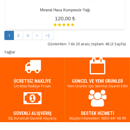
Mineral Hava Kompresör Yağı
120,00 ₺
1
2
3
>
>|
Gösterilen: 1 ile 20 arası, toplam: 46 (3 Sayfa)
Yağlar
ÜCRETSIZ NAKLIYE
GÜNCEL VE YENI ÜRÜNLER
Ücretsiz Nakliye Fırsatı
Yeni Ürünler için Sitemizi Ziyaret Edin
GÜVENLI ALIŞVERIŞ
DESTEK HIZMETI
SSL Korumalı Güvenli Alışveriş
Müşteri Hizmetleri: 0850 441 88 99